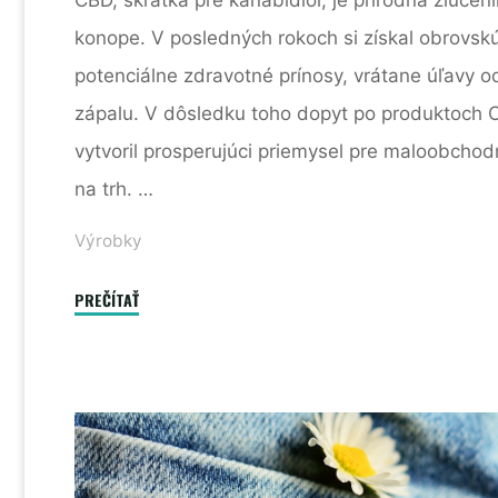
konope. V posledných rokoch si získal obrovskú
potenciálne zdravotné prínosy, vrátane úľavy od
zápalu. V dôsledku toho dopyt po produktoch 
vytvoril prosperujúci priemysel pre maloobchodn
na trh. …
Výrobky
"Stav
PREČÍTAŤ
odoslania
CBG"