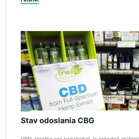
pre
zdravie"
Stav odoslania CBG
CBD, skratka pre kanabidiol, je prírodná zlúče