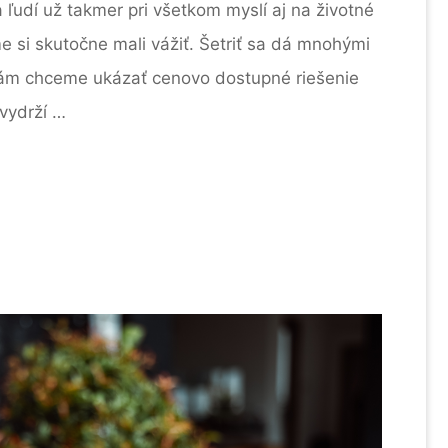
 ľudí už takmer pri všetkom myslí aj na životné
e si skutočne mali vážiť. Šetriť sa dá mnohými
ám chceme ukázať cenovo dostupné riešenie
vydrží …