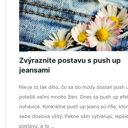
Zvýraznite postavu s push up
jeansami
Nie je to tak dlho, čo sa do módy dostali push
potešili veľmi mnoho žien. Dnes sa push up efek
nohavice. Konkrétne push up jeans sú rifle, kto
sebe doslova všitý. Pekne vám vytvarujú, lepš
postavu, a to …