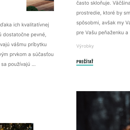
často skloňuje. Väčšina
prostredie, ktoré by sm
spôsobmi, avšak my V
ďaka ich kvalitatívnej
pre Vašu peňaženku a 
sú dostatočne pevné,
ávajú vášmu príbytku
Výrobky
ovým prvkom a súčasťou
"Šetrite
PREČÍTAŤ
 sa používajú …
energiu
s
nami"