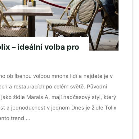
ix – ideální volba pro
ouho oblíbenou volbou mnoha lidí a najdete je v
ch a restauracích po celém světě. Původní
 jako židle Marais A, mají nadčasový styl, který
st a jednoduchost v jednom Dnes je židle Tolix
ento trend …