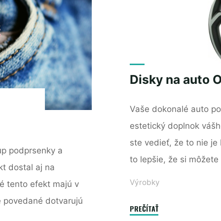
Disky na auto 
Vaše dokonalé auto pot
estetický doplnok vášho
ste vedieť, že to nie je
 up podprsenky a
to lepšie, že si môžet
t dostal aj na
Výrobky
ré tento efekt majú v
ie povedané dotvarujú
"Disky
PREČÍTAŤ