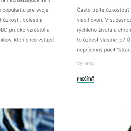
 popularitu pre svoje
Často trpíte úzkosťou?
 úzkosti, bolesti a
viac hovorí. V súčasnos
CBD prudko vzrástol a
rýchleho života a chron
íkov, ktorí chcú vstúpiť
to úzkosť vlastne je? 
nepríjemný pocit “strac
Výrobky
"Úzkosť
PREČÍTAŤ
fenomén
dnešnej
doby"