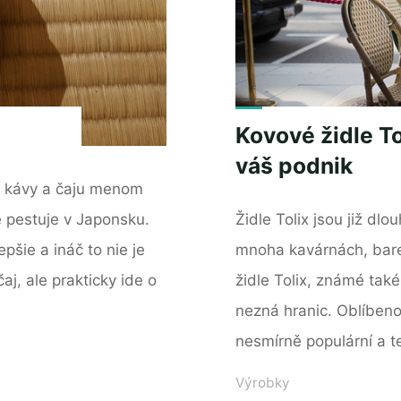
Kovové židle Tol
váš podnik
i kávy a čaju menom
e pestuje v Japonsku.
Židle Tolix jsou již dl
pšie a ináč to nie je
mnoha kavárnách, bare
j, ale prakticky ide o
židle Tolix, známé také
nezná hranic. Oblíbeno
nesmírně populární a t
Výrobky