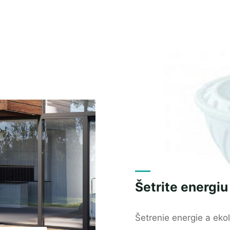
na
auto
OPEL"
Šetrite energiu
Šetrenie energie a eko