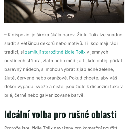
– K dispozici je široká škála barev. Židle Tolix lze snadno
sladit s většinou dekorů nebo motivů. Ti, kdo mají rádi
tradici, si
zamilují starožitné židle Tolix
v jemných
odstínech stříbra, zlata nebo mědi; a ti, kdo chtějí přidat
barevný nádech, si mohou vybrat z jablečně zelené,
žluté, červené nebo oranžové. Pokud chcete, aby váš
dekor vypadal svěže a čistě, jsou židle k dispozici také v
bílé, černé nebo galvanizované barvě.
Ideální volba pro rušné oblasti
Protože jsou židle Tolix navrženy pro komerční použití,