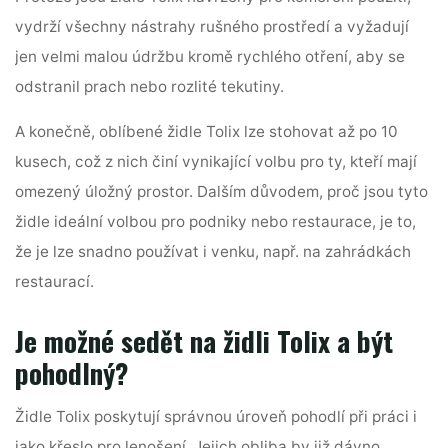
vydrží všechny nástrahy rušného prostředí a vyžadují
jen velmi malou údržbu kromě rychlého otření, aby se
odstranil prach nebo rozlité tekutiny.
A konečně, oblíbené židle Tolix lze stohovat až po 10
kusech, což z nich činí vynikající volbu pro ty, kteří mají
omezený úložný prostor. Dalším důvodem, proč jsou tyto
židle ideální volbou pro podniky nebo restaurace, je to,
že je lze snadno používat i venku, např. na zahrádkách
restaurací.
Je možné sedět na židli Tolix a být
pohodlný?
Židle Tolix poskytují správnou úroveň pohodlí při práci i
jako křeslo pro lenošení. Jejich obliba by již dávno