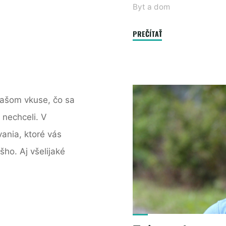
Byt a dom
"Prečo
PREČÍTAŤ
je
v
domácnosti
dôležité
 vašom vkuse, čo sa
kvalitné
 nechceli. V
vetranie?
Povieme
ania, ktoré vás
vám,
ho. Aj všelijaké
ako
ho
zabezpečiť"