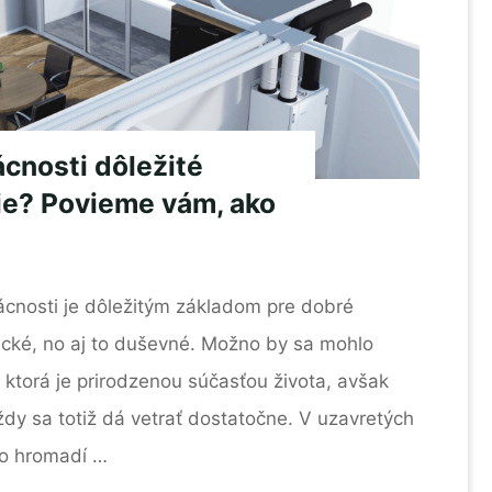
cnosti dôležité
nie? Povieme vám, ako
ácnosti je dôležitým základom pre dobré
yzické, no aj to duševné. Možno by sa mohlo
, ktorá je prirodzenou súčasťou života, avšak
ždy sa totiž dá vetrať dostatočne. V uzavretých
to hromadí …