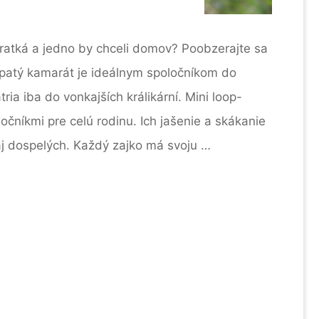
ieratká a jedno by chceli domov? Poobzerajte sa
hlpatý kamarát je ideálnym spoločníkom do
tria iba do vonkajších králikární. Mini loop-
očníkmi pre celú rodinu. Ich jašenie a skákanie
 aj dospelých. Každý zajko má svoju …