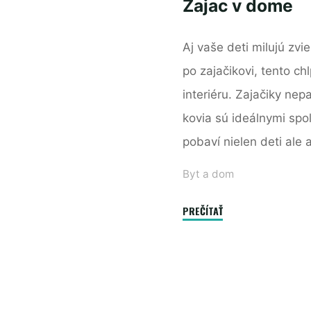
Zajac v dome
Aj vaše deti milujú zv
po zajačikovi, tento c
interiéru. Zajačiky nepa
kovia sú ideálnymi spol
pobaví nielen deti ale
Byt a dom
"Zajac
PREČÍTAŤ
v
dome"