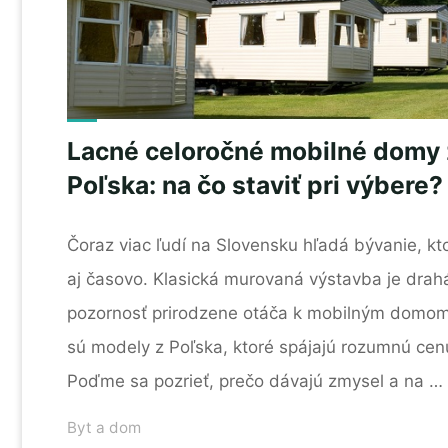
Lacné celoročné mobilné domy 
Poľska: na čo staviť pri výbere?
Čoraz viac ľudí na Slovensku hľadá bývanie, k
aj časovo. Klasická murovaná výstavba je drahá 
pozornosť prirodzene otáča k mobilným domom
sú modely z Poľska, ktoré spájajú rozumnú cenu
Poďme sa pozrieť, prečo dávajú zmysel a na …
Byt a dom