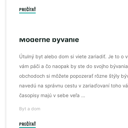
"Lacné
PREČÍTAŤ
celoročné
mobilné
domy
Moderné bývanie
z
Poľska:
Útulný byt alebo dom si viete zariadiť. Je to o
na
čo
vám páči a čo naopak by ste do svojho bývania
staviť
obchodoch si môžete popozerať rôzne štýly býv
pri
navedú na správnu cestu v zariaďovaní toho váš
výbere?"
časopisy majú v sebe veľa …
Byt a dom
"Moderné
PREČÍTAŤ