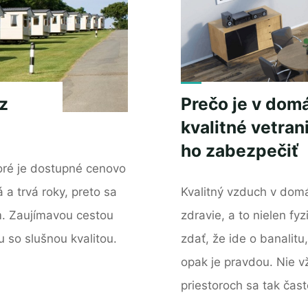
z
Prečo je v domá
kvalitné vetra
ho zabezpečiť
toré je dostupné cenovo
a trvá roky, preto sa
Kvalitný vzduch v dom
. Zaujímavou cestou
zdravie, a to nielen f
 so slušnou kvalitou.
zdať, že ide o banalitu
opak je pravdou. Nie v
priestoroch sa tak čas