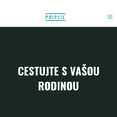
Skip
to
POIPLIE
content
CESTUJTE S VAŠOU
RODINOU