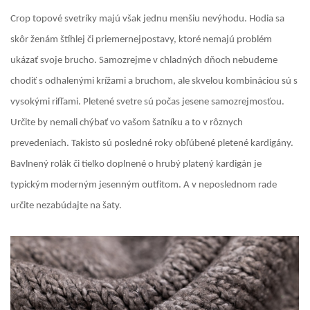
Crop topové svetríky majú však jednu menšiu nevýhodu. Hodia sa
skôr ženám štíhlej či priemernejpostavy, ktoré nemajú problém
ukázať svoje brucho. Samozrejme v chladných dňoch nebudeme
chodiť s odhalenými krížami a bruchom, ale skvelou kombináciou sú s
vysokými rifľami. Pletené svetre sú počas jesene samozrejmosťou.
Určite by nemali chýbať vo vašom šatníku a to v rôznych
prevedeniach. Takisto sú posledné roky obľúbené pletené kardigány.
Bavlnený rolák či tielko doplnené o hrubý platený kardigán je
typickým moderným jesenným outfitom. A v neposlednom rade
určite nezabúdajte na šaty.