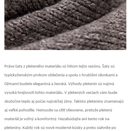
Práve šaty z pleteného materiálu sú hitom tejto sezóny. Šaty sú
typickyženským prvkom oblečenia a spolu s hrubšími silonkami a
čižmami budete elegantná a ženská. Výhody pletenín sú najmä
vysoká hrejivosti tohto materiálu. V pletených veciach vám bude
skutočne teplo aj počas najväčšej zimy. Takisto pleteniny znamenajú
aj veľké pohodlie. Nemusíte sa cítiť stiesnene, pretože pletený
materiál je voľný a komfortný. Nezabúdajte ani tento rok na
pleteniny. Každý rok sú nové moderné kúsky a preto siahnite po